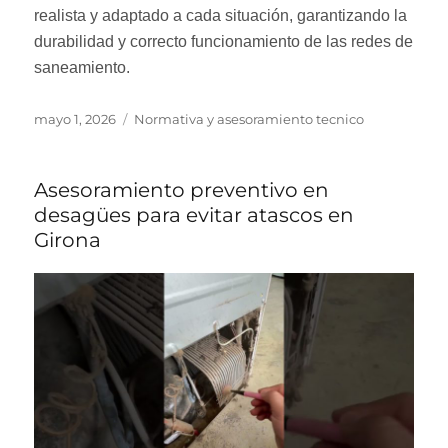
realista y adaptado a cada situación, garantizando la
durabilidad y correcto funcionamiento de las redes de
saneamiento.
Publicado
Categorías
mayo 1, 2026
Normativa y asesoramiento tecnico
el
Asesoramiento preventivo en
desagües para evitar atascos en
Girona