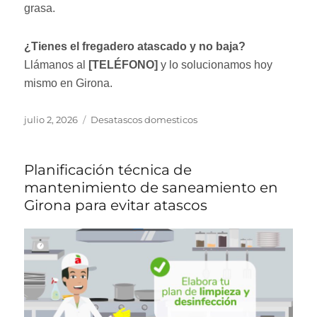
grasa.
¿Tienes el fregadero atascado y no baja?
Llámanos al
[TELÉFONO]
y lo solucionamos hoy
mismo en Girona.
Publicado
Categorías
julio 2, 2026
Desatascos domesticos
el
Planificación técnica de
mantenimiento de saneamiento en
Girona para evitar atascos