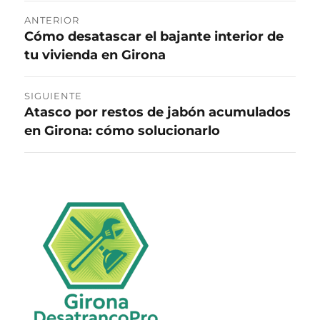
Navegación
ANTERIOR
Cómo desatascar el bajante interior de
Entrada
de
tu vivienda en Girona
anterior:
entradas
SIGUIENTE
Atasco por restos de jabón acumulados
Entrada
en Girona: cómo solucionarlo
siguiente: